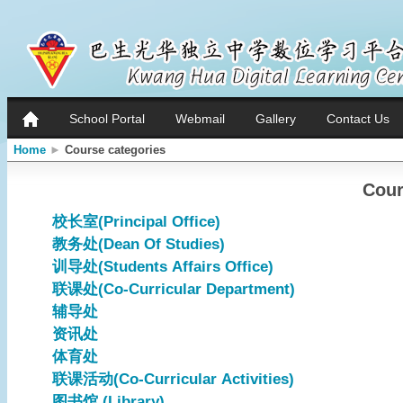
School Portal
Webmail
Gallery
Contact Us
Home
►
Course categories
Cour
校长室(Principal Office)
教务处(Dean Of Studies)
训导处(Students Affairs Office)
联课处(Co-Curricular Department)
辅导处
资讯处
体育处
联课活动(Co-Curricular Activities)
图书馆 (Library)